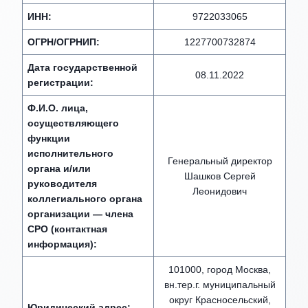
ИНН:
9722033065
ОГРН/ОГРНИП:
1227700732874
Дата государственной
08.11.2022
регистрации:
Ф.И.О. лица,
осуществляющего
функции
исполнительного
Генеральный директор
органа и/или
Шашков Сергей
руководителя
Леонидович
коллегиального органа
организации — члена
СРО (контактная
информация):
101000, город Москва,
вн.тер.г. муниципальный
округ Красносельский,
Юридический адрес: