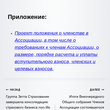
Приложение:
Проект положения о членстве в
Ассоциации, в том числе о
требованиях к членам Ассоциации, о
размере, порядке расчета и уплаты
вступительного взноса, членских и
целевых взносов.
Навигация
НАЗАД
ДАЛЕЕ
Группа Зетта Страхование
Итоги Внеочередного
по
завершила консолидацию
Общего собрания Членов
страхового бизнеса non-life.
Ассоциации состоявшегося