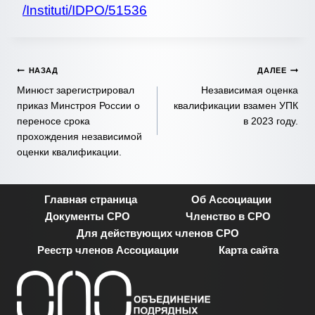
/Instituti/IDPO/51536
Навигация
НАЗАД
ДАЛЕЕ
Минюст зарегистрировал
Независимая оценка
по
приказ Минстроя России о
квалификации взамен УПК
переносе срока
в 2023 году.
записям
прохождения независимой
оценки квалификации.
Главная страница
Об Ассоциации
Документы СРО
Членство в СРО
Для действующих членов СРО
Реестр членов Ассоциации
Карта сайта