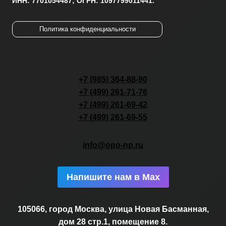
ИНН: 7701054487; ОГРН: 1097799011441.
Политика конфиденциальности
+7 (985) 364-88-90
+7 (499) 261-71-76
+7 (499) 261-69-42
+7 (499) 261-69-55
info@opo-np.ru
Напишите нам в Max
105066, город Москва, улица Новая Басманная,
дом 28 стр.1, помещение 8.