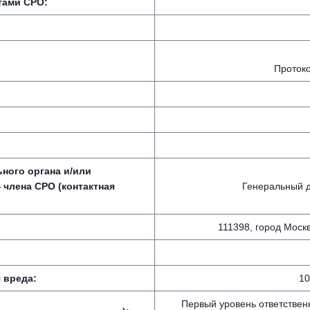
тами СРО:
Протоко
ного органа и/или
 члена СРО (контактная
Генеральный 
111398, город Москв
 вреда:
10
Первый уровень ответствен