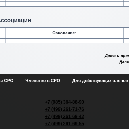
Ассоциации
Основание:
Дата и вре
Дата
ты СРО
Членство в СРО
Для действующих членов
+7 (985) 364-88-90
+7 (499) 261-71-76
+7 (499) 261-69-42
+7 (499) 261-69-55