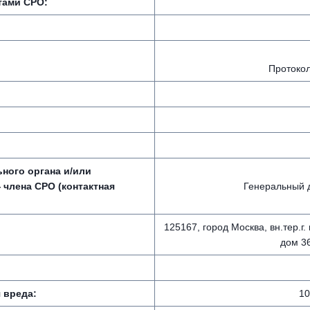
тами СРО:
Протокол
ного органа и/или
 члена СРО (контактная
Генеральный 
125167, город Москва, вн.тер.г
дом 3
 вреда:
10