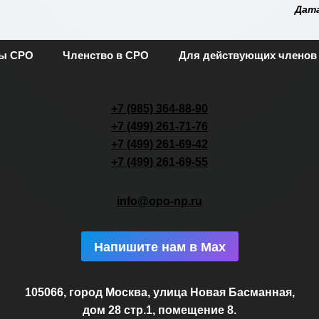
Дата
ты СРО
Членство в СРО
Для действующих членов
+7 (985) 364-88-90
+7 (499) 261-71-76
+7 (499) 261-69-42
+7 (499) 261-69-55
info@opo-np.ru
Напишите нам в Max
105066, город Москва, улица Новая Басманная,
дом 28 стр.1, помещение 8.