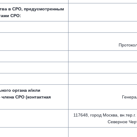
ства в СРО, предусмотренным
тами СРО:
Протокол
ного органа и/или
 члена СРО (контактная
Генера
117648, город Москва, вн.тер.
Северное Черт