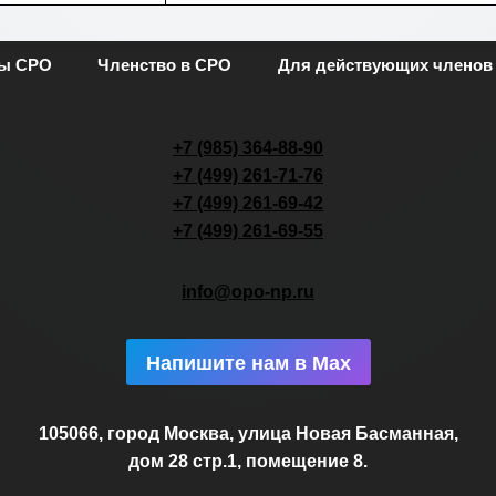
ты СРО
Членство в СРО
Для действующих членов
+7 (985) 364-88-90
+7 (499) 261-71-76
+7 (499) 261-69-42
+7 (499) 261-69-55
info@opo-np.ru
Напишите нам в Max
105066, город Москва, улица Новая Басманная,
дом 28 стр.1, помещение 8.