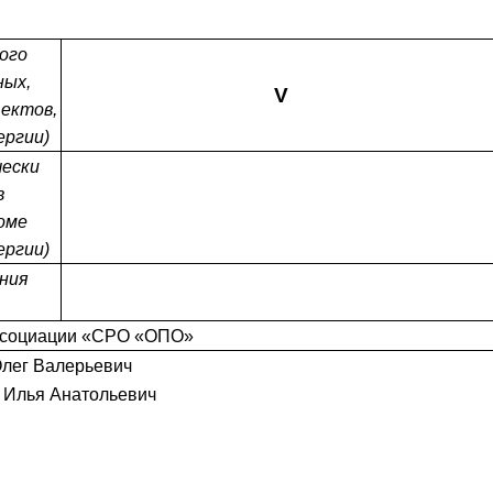
ого
ных,
V
ъектов,
ергии)
чески
в
оме
ергии)
ния
Ассоциации «СРО «ОПО»
Олег Валерьевич
в Илья Анатольевич