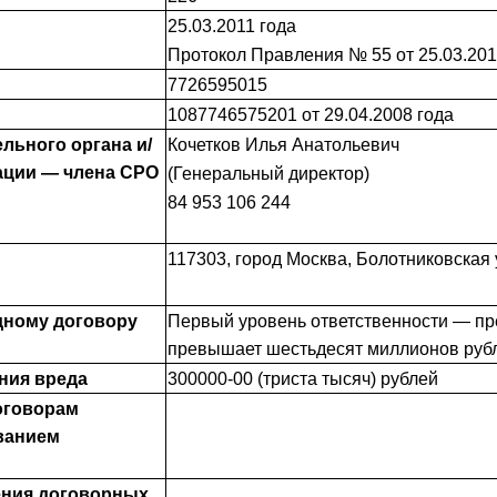
25.03.2011 года
Протокол Правления № 55 от 25.03.201
7726595015
1087746575201 от 29.04.2008 года
льного органа и/
Кочетков Илья Анатольевич
ации — члена СРО
(Генеральный директор)
84 953 106 244
117303, город Москва, Болотниковская у
дному договору
Первый уровень ответственности — пр
превышает шестьдесят миллионов руб
ния вреда
300000-00 (триста тысяч) рублей
оговорам
ванием
ения договорных