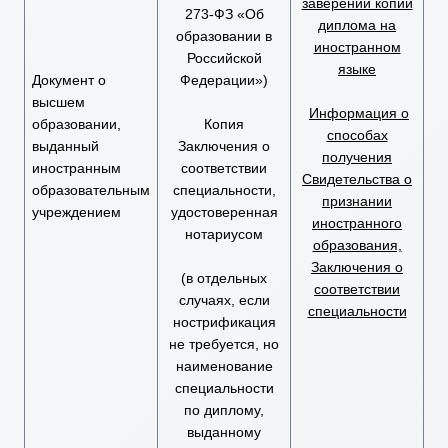
заверении копии
273-ФЗ «Об
диплома на
образовании в
иностранном
Российской
языке
Документ о
Федерации»)
высшем
Информация о
образовании,
Копия
способах
выданный
Заключения о
получения
иностранным
соответствии
Свидетельства о
образовательным
специальности,
признании
учреждением
удостоверенная
иностранного
нотариусом
образования,
Заключения о
(в отдельных
соответствии
случаях, если
специальности
нострификация
не требуется, но
наименование
специальности
по диплому,
выданному