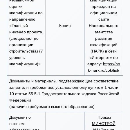
независимой
квалификаций
оценки
приведен на
квалификации по
официальном
направлению
сайте
«Главный
Копия
Национального
инженер проекта
агентства
(специалист по
развития
организации
квалификаций
строительства) (7
(НАРК) в сети
уровень
«Интернет» по
квалификации)»
адресу:
https://no
k-nark.ru/cok/list/
Документы и материалы, подтверждающие соответствие
заявителя требованию, установленному пунктом 1 части
10 статьи 55.5-1 Градостроительного кодекса Российской
Федерации
(наличие требуемого высшего образования)
Документ о
Приказ
высшем
МИНСТРОЙ