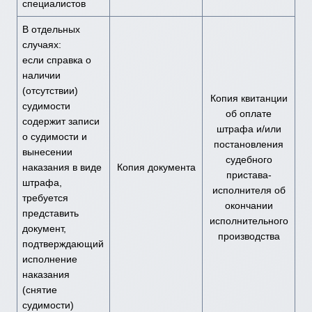
специалистов
В отдельных
случаях:
если справка о
наличии
(отсутствии)
Копия квитанции
судимости
об оплате
содержит записи
штрафа и/или
о судимости и
постановления
вынесении
судебного
наказания в виде
Копия документа
пристава-
штрафа,
исполнителя об
требуется
окончании
представить
исполнительного
документ,
производства
подтверждающий
исполнение
наказания
(снятие
судимости)