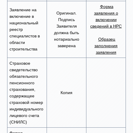
Форма
Заявление на
Оригинал.
заявления о
включение в
Подпись
включении
национальный
Заявителя
сведений в НРС
реестр
должна быть
специалистов в
нотариально
Образец
области
заверена
заполнения
строительства
заявления
Страховое
свидетельство
обязательного
пенсионного
страхования,
Копия
содержащее
страховой номер
индивидуального
лицевого счета
(СНИЛС)