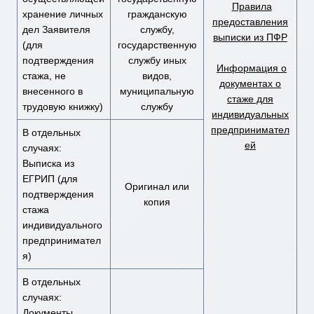
Правила
хранение личных
гражданскую
предоставления
дел Заявителя
службу,
выписки из ПФР
(для
государственную
подтверждения
службу иных
Информация о
стажа, не
видов,
документах о
внесенного в
муниципальную
стаже для
трудовую книжку)
службу
индивидуальных
предпринимател
В отдельных
ей
случаях:
Выписка из
ЕГРИП (для
Оригинал или
подтверждения
копия
стажа
индивидуального
предпринимател
я)
В отдельных
случаях:
Документы,