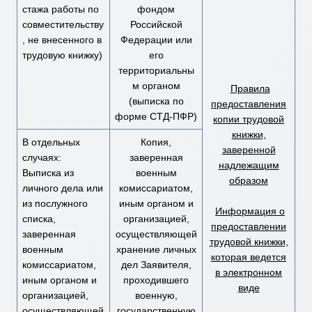
стажа работы по
фондом
совместительству
Российской
, не внесенного в
Федерации или
трудовую книжку)
его
территориальны
м органом
Правила
(выписка по
предоставления
форме СТД-ПФР)
копии трудовой
книжки,
В отдельных
Копия,
заверенной
случаях:
заверенная
надлежащим
Выписка из
военным
образом
личного дела или
комиссариатом,
из послужного
иным органом и
Информация о
списка,
организацией,
предоставлении
заверенная
осуществляющей
трудовой книжки,
военным
хранение личных
которая ведется
комиссариатом,
дел Заявителя,
в электронном
иным органом и
проходившего
виде
организацией,
военную,
осуществляющей
государственную