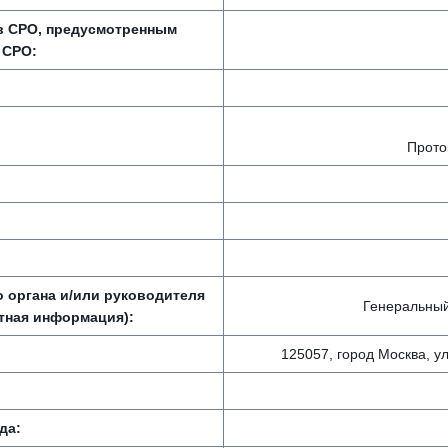
 в СРО, предусмотренным
 СРО:
Прото
 органа и/или руководителя
Генеральный
ктная информация):
125057, город Москва, ул
да: