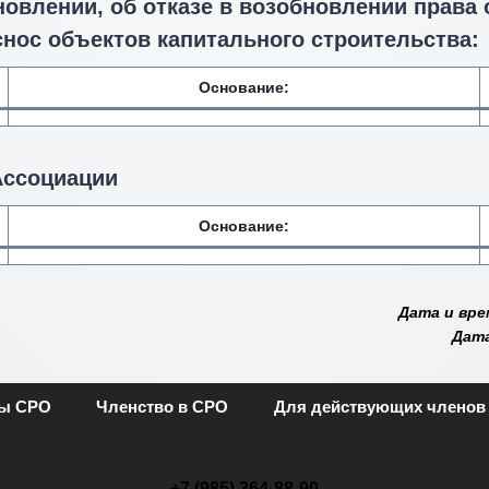
новлении, об отказе в возобновлении права
снос объектов капитального строительства:
Основание:
Ассоциации
Основание:
Дата и вре
Дата
ты СРО
Членство в СРО
Для действующих членов
+7 (985) 364-88-90