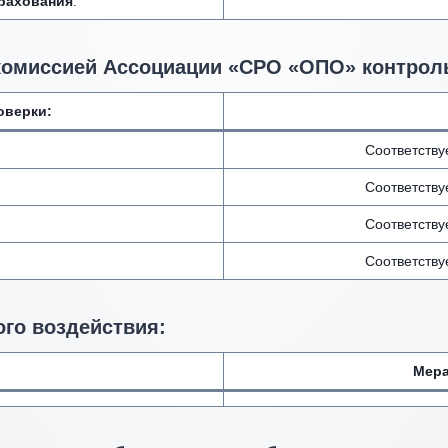
трахования
:
комиссией Ассоциации «СРО «ОПО» контрол
оверки:
Соответств
Соответств
Соответств
Соответств
го воздействия
:
Мера