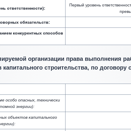
Первый уровень ответственнос
нь ответственности):
превы
говорных обязательств:
анием конкурентных способов
лируемой организации права выполнения раб
 капитального строительства, по договору 
е особо опасных, технически
томной энергии):
ьных объектов капитального
ергии):