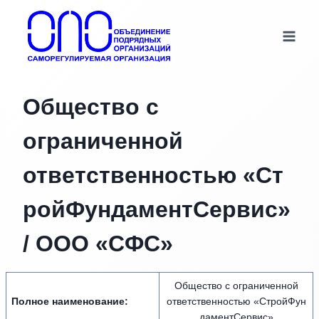
Перейти
к
содержимому
Общество с
ограниченной
ответственностью «Ст
ройФундаментСервис»
/ ООО «СФС»
Общество с ограниченной
Полное наименование:
ответственностью «СтройФун
даментСервис»