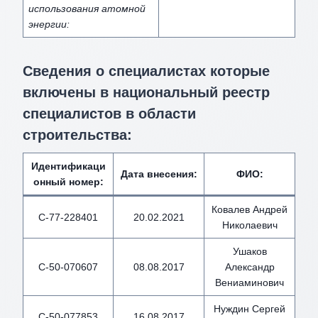
использования атомной
энергии:
Сведения о специалистах которые
включены в национальный реестр
специалистов в области
строительства:
Идентификаци
Дата внесения
:
ФИО
:
онный номер
:
Ковалев Андрей
С-77-228401
20.02.2021
Николаевич
Ушаков
С-50-070607
08.08.2017
Александр
Вениаминович
Нуждин Сергей
С-50-077853
16.08.2017