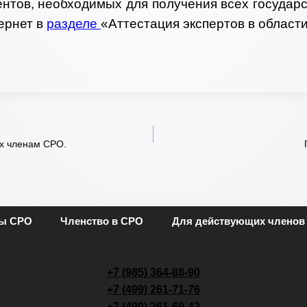
нтов, необходимых для получения всех государ
ернет в
разделе
«Аттестация экспертов в облас
х членам СРО.
ты СРО
Членство в СРО
Для действующих членов
+7 (985) 364-88-90
+7 (499) 261-71-76
+7 (499) 261-69-42