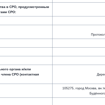
ства в СРО, предусмотренным
тами СРО:
Протокол
ного органа и/или
 члена СРО (контактная
Дире
105275, город Москва, вн.т
Будённого