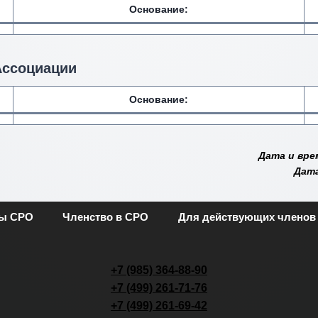
Основание:
Ассоциации
Основание:
Дата и вре
Дата
ты СРО
Членство в СРО
Для действующих членов
+7 (985) 364-88-90
+7 (499) 261-71-76
+7 (499) 261-69-42