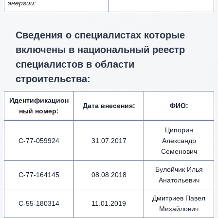
энергии:
Сведения о специалистах которые
включены в национальный реестр
специалистов в области
строительства:
Идентификацион
Дата внесения
:
ФИО
:
ный номер
:
Ципорин
С-77-059924
31.07.2017
Александр
Семенович
Булойчик Илья
С-77-164145
08.08.2018
Анатольевич
Дмитриев Павел
С-55-180314
11.01.2019
Михайлович