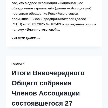
вас, что в адрес Ассоциации «Национальное
объединение строителей» (далее — Ассоциация)
поступило обращение Российского союза
промышленников и предпринимателей (далее —
РСПП) от 29.01.2025 № 103/09 о проведении опроса
на тему «Влияние ключевой…
РОССИЙСКИЙ
ЧИТАЙТЕ ДАЛЕЕ
СОЮЗ
ПРОМЫШЛЕННИКОВ
И
ПРЕДПРИНИМАТЕЛЕЙ
ПРОВОДИТ
ОПРОС
НОВОСТИ
«ВЛИЯНИЕ
КЛЮЧЕВОЙ
Итоги Внеочередного
СТАВКИ
НА
Общего собрания
БИЗНЕС».
Членов Ассоциации
состоявшегося 27