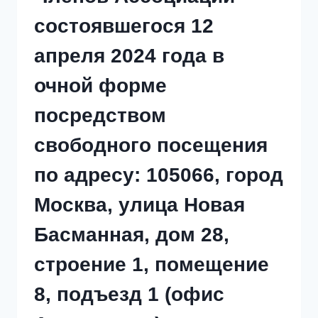
ФОРМЕ
ПОСРЕДСТВОМ
состоявшегося 12
СВОБОДНОГО
ПОСЕЩЕНИЯ
апреля 2024 года в
ПО
АДРЕСУ:
105066,
очной форме
ГОРОД
МОСКВА,
посредством
УЛИЦА
НОВАЯ
свободного посещения
БАСМАННАЯ,
ДОМ
28,
по адресу: 105066, город
СТРОЕНИЕ
1,
Москва, улица Новая
ПОМЕЩЕНИЕ
8,
ПОДЪЕЗД
Басманная, дом 28,
1
(ОФИС
строение 1, помещение
АССОЦИАЦИИ).
8, подъезд 1 (офис