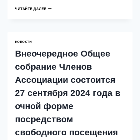
ИТОГИ
ЧИТАЙТЕ ДАЛЕЕ
ВНЕОЧЕРЕДНОГО
ОБЩЕГО
СОБРАНИЯ
ЧЛЕНОВ
АССОЦИАЦИИ
СОСТОЯВШЕГОСЯ
НОВОСТИ
27
СЕНТЯБРЯ
Внеочередное Общее
2024
ГОДА
собрание Членов
В
ОЧНОЙ
ФОРМЕ
Ассоциации состоится
ПОСРЕДСТВОМ
СВОБОДНОГО
27 сентября 2024 года в
ПОСЕЩЕНИЯ
ПО
АДРЕСУ:
очной форме
105066,
ГОРОД
посредством
МОСКВА,
УЛИЦА
свободного посещения
НОВАЯ
БАСМАННАЯ,