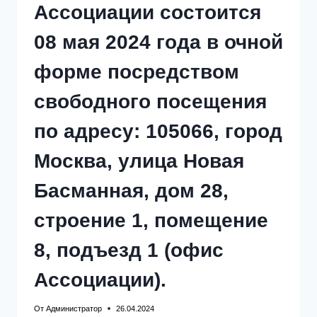
ФОРМЕ
Ассоциации состоится
ПОСРЕДСТВОМ
СВОБОДНОГО
08 мая 2024 года в очной
ПОСЕЩЕНИЯ
ПО
АДРЕСУ:
форме посредством
105066,
ГОРОД
свободного посещения
МОСКВА,
УЛИЦА
по адресу: 105066, город
НОВАЯ
БАСМАННАЯ,
ДОМ
Москва, улица Новая
28,
СТРОЕНИЕ
Басманная, дом 28,
1,
ПОМЕЩЕНИЕ
8,
строение 1, помещение
ПОДЪЕЗД
1
8, подъезд 1 (офис
(ОФИС
АССОЦИАЦИИ).
Ассоциации).
От
Администратор
26.04.2024