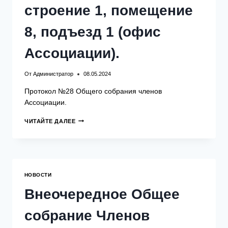
строение 1, помещение
8, подъезд 1 (офис
Ассоциации).
От
Администратор
08.05.2024
Протокол №28 Общего собрания членов
Ассоциации.
ИТОГИ
ЧИТАЙТЕ ДАЛЕЕ
ВНЕОЧЕРЕДНОГО
ОБЩЕГО
СОБРАНИЯ
ЧЛЕНОВ
АССОЦИАЦИИ
СОСТОЯВШЕГОСЯ
НОВОСТИ
08
МАЯ
Внеочередное Общее
2024
ГОДА
собрание Членов
В
ОЧНОЙ