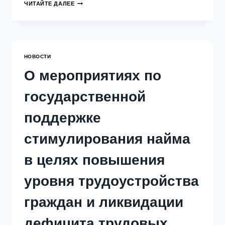
УСЛУГИ
ЧИТАЙТЕ ДАЛЕЕ
ГБУ
«МИГРАЦИОННЫЙ
ЦЕНТР»
ПО
ОРГАНИЗОВАННОМУ
НАБОРУ
НОВОСТИ
ИНОСТРАННЫХ
РАБОЧИХ.
О мероприятиях по
государственной
поддержке
стимулирования найма
в целях повышения
уровня трудоустройства
граждан и ликвидации
дефицита трудовых