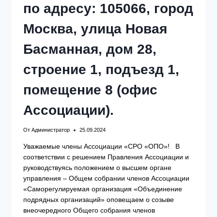
ДОМ
по адресу: 105066, город
28,
СТРОЕНИЕ
Москва, улица Новая
1,
ПОДЪЕЗД
1,
Басманная, дом 28,
ПОМЕЩЕНИЕ
8
строение 1, подъезд 1,
(ОФИС
АССОЦИАЦИИ).
помещение 8 (офис
Ассоциации).
От
Администратор
25.09.2024
Уважаемые члены Ассоциации «СРО «ОПО»! В
соответствии с решением Правления Ассоциации и
руководствуясь положением о высшем органе
управления – Общем собрании членов Ассоциации
«Саморегулируемая организация «Объединение
подрядных организаций» оповещаем о созыве
внеочередного Общего собрания членов