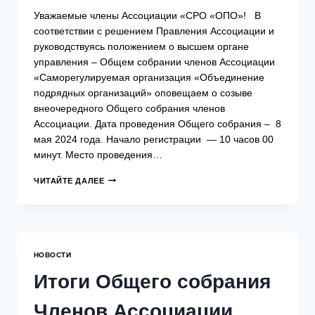
Уважаемые члены Ассоциации «СРО «ОПО»! В
соответствии с решением Правления Ассоциации и
руководствуясь положением о высшем органе
управления – Общем собрании членов Ассоциации
«Саморегулируемая организация «Объединение
подрядных организаций» оповещаем о созыве
внеочередного Общего собрания членов
Ассоциации. Дата проведения Общего собрания – 8
мая 2024 года. Начало регистрации — 10 часов 00
минут. Место проведения…
ВНЕОЧЕРЕДНОЕ
ЧИТАЙТЕ ДАЛЕЕ
ОБЩЕЕ
СОБРАНИЕ
ЧЛЕНОВ
АССОЦИАЦИИ
СОСТОИТСЯ
08
НОВОСТИ
МАЯ
2024
Итоги Общего собрания
ГОДА
В
Членов Ассоциации
ОЧНОЙ