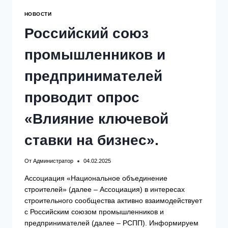
СТИМУЛИРОВАНИЯ
НАЙМА
НОВОСТИ
В
ЦЕЛЯХ
Российский союз
ПОВЫШЕНИЯ
УРОВНЯ
промышленников и
ТРУДОУСТРОЙСТВА
ГРАЖДАН
И
предпринимателей
ЛИКВИДАЦИИ
ДЕФИЦИТА
проводит опрос
ТРУДОВЫХ
РЕСУРСОВ.
«Влияние ключевой
ставки на бизнес».
От
Администратор
04.02.2025
Ассоциация «Национальное объединение
строителей» (далее – Ассоциация) в интересах
строительного сообщества активно взаимодействует
с Российским союзом промышленников и
предпринимателей (далее – РСПП). Информируем