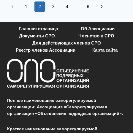
Навигация
СОСТОЯВШЕГОСЯ
Предыдущая
Следующая
1
2
3
4
…
6
12
страница
АПРЕЛЯ
страница
по
2024
ГОДА
Главная страница
Об Ассоциации
страницам
В
ОЧНОЙ
Документы СРО
Членство в СРО
ФОРМЕ
Для действующих членов СРО
ПОСРЕДСТВОМ
Реестр членов Ассоциации
Карта сайта
СВОБОДНОГО
ПОСЕЩЕНИЯ
ПО
АДРЕСУ:
105066,
ГОРОД
МОСКВА,
УЛИЦА
НОВАЯ
БАСМАННАЯ,
Полное наименование саморегулируемой
ДОМ
28,
организации: Ассоциация «Саморегулируемая
СТРОЕНИЕ
организация «Объединение подрядных организаций».
1,
ПОМЕЩЕНИЕ
8,
Краткое наименование саморегулируемой
ПОДЪЕЗД