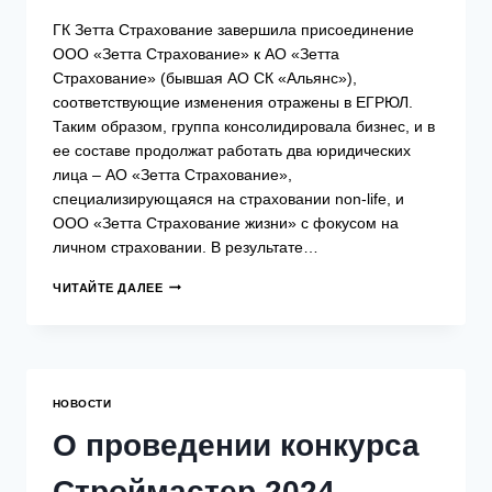
НОВАЯ
ГК Зетта Страхование завершила присоединение
БАСМАННАЯ,
ДОМ
ООО «Зетта Страхование» к АО «Зетта
28,
Страхование» (бывшая АО СК «Альянс»),
СТРОЕНИЕ
соответствующие изменения отражены в ЕГРЮЛ.
1,
ПОДЪЕЗД
Таким образом, группа консолидировала бизнес, и в
1,
ее составе продолжат работать два юридических
ПОМЕЩЕНИЕ
лица – АО «Зетта Страхование»,
8
специализирующаяся на страховании non-life, и
(ОФИС
АССОЦИАЦИИ).
ООО «Зетта Страхование жизни» с фокусом на
личном страховании. В результате…
ГРУППА
ЧИТАЙТЕ ДАЛЕЕ
ЗЕТТА
СТРАХОВАНИЕ
ЗАВЕРШИЛА
КОНСОЛИДАЦИЮ
СТРАХОВОГО
БИЗНЕСА
НОВОСТИ
NON-
LIFE.
О проведении конкурса
Строймастер 2024.