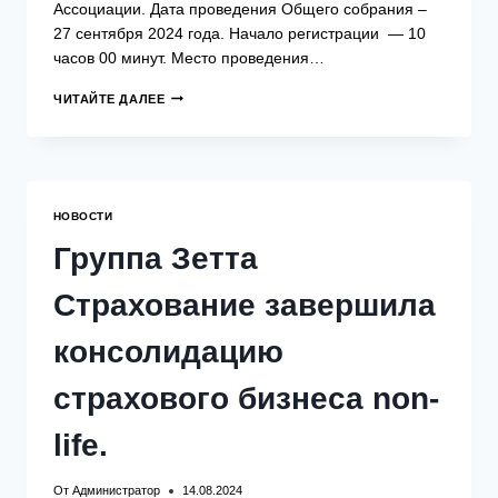
Ассоциации. Дата проведения Общего собрания –
27 сентября 2024 года. Начало регистрации — 10
часов 00 минут. Место проведения…
ВНЕОЧЕРЕДНОЕ
ЧИТАЙТЕ ДАЛЕЕ
ОБЩЕЕ
СОБРАНИЕ
ЧЛЕНОВ
АССОЦИАЦИИ
СОСТОИТСЯ
27
НОВОСТИ
СЕНТЯБРЯ
2024
Группа Зетта
ГОДА
В
Страхование завершила
ОЧНОЙ
ФОРМЕ
ПОСРЕДСТВОМ
консолидацию
СВОБОДНОГО
ПОСЕЩЕНИЯ
страхового бизнеса non-
ПО
АДРЕСУ:
105066,
life.
ГОРОД
МОСКВА,
От
Администратор
14.08.2024
УЛИЦА