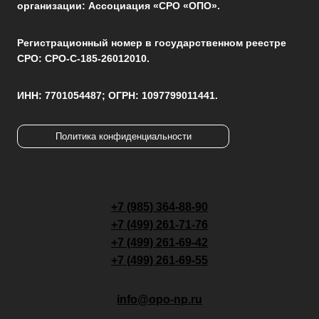
организации: Ассоциация «СРО «ОПО».
1
(ОФИС
АССОЦИАЦИИ).
Регистрационный номер в государственном реестре
СРО: СРО-С-185-26012010.
ИНН: 7701054487; ОГРН: 1097799011441.
Политика конфиденциальности
+7 (985) 364-88-90
+7 (499) 261-71-76
+7 (499) 261-69-42
+7 (499) 261-69-55
info@opo-np.ru