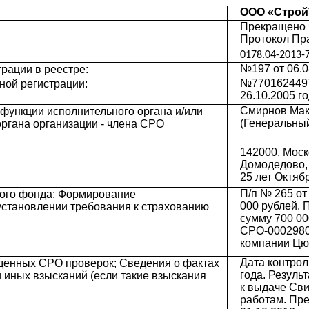
ООО «Строй
Прекращено ч
Протокол Пр
0178.04-2013-
№197 от 06.0
рации в реестре:
№7701624497
ной регистрации:
26.10.2005 г
Смирнов Мак
функции исполнительного органа и/или
(Генеральный
органа организации - члена СРО
142000, Моск
Домодедово,
25 лет Октяб
П/п № 265 от
ого фонда; Формирование
000 рублей. 
установлении требования к страхованию
сумму 700 00
СРО-0002980
компании Цю
Дата контрол
еденных СРО проверок; Сведения о фактах
года. Резуль
иных взысканий (если такие взыскания
к выдаче Сви
работам. Пре