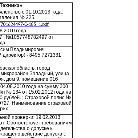
Техника»
ленство с 01.10.2013 года.
авления № 225.
7701624497-C-185_1.pdf
8.2010 года
 ; №1057748782497 от
ода
сим Владимирович
 директор) - 8495 7271331
овская область, город
 микрорайон Западный, улица
ря, дом 9, помещение 016
 04.08.2010 года на сумму 300
П/п № 134 от 15.02.2012 года на
0 рублей. ; Страховой полис №
727. Наименование страховой
рих.
ьной проверки: 19.02.2013
тат: Соответствует требованиям
детельства о допуске к
кращено действие допуска с