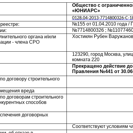
Общество с ограниченн
«ЮНИАРС»
0128.04-2013-7714800326-C-1
№155 от 01.04.2010 года /
реестре:
№7714800326 ; №110774608
ии:
Хостикян Рубен Варужанови
нительного органа и/или
зации - члена СРО
123290, город Москва, улиц
комната 220
Прекращено действие доп
Правления №441 от 30.06.
по договору строительного
змещения вреда
 по договорам строительного
нкурентных способов
еспечения договорных
Соответствуют условиям 
и, об отказе в