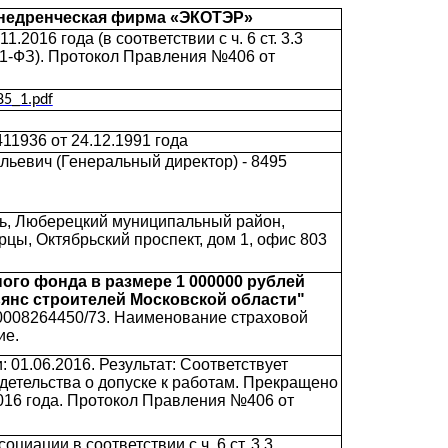
недренческая фирма «ЭКОТЭР»
.2016 года (в соответствии с ч. 6 ст. 3.3
1-ФЗ). Протокол Правления №406 от
85_1.pdf
1936 от 24.12.1991 года
ьевич (Генеральный директор) - 8495
ть, Люберецкий муниципальный район,
цы, Октябрьский проспект, дом 1, офис 803
ого фонда в размере 1 000000 рублей
янс строителей Московской области"
008264450/73. Наименование страховой
ие.
 01.06.2016. Результат: Соответствует
детельства о допуске к работам. Прекращено
2016 года. Протокол Правления №406 от
циации в соответствии с ч. 6 ст. 3.3