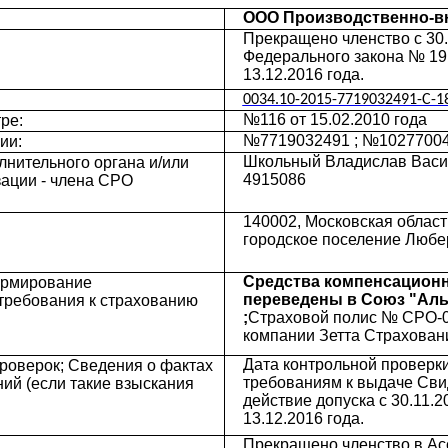
ООО Производственно-в
Прекращено членство с 30.11
Федерального закона № 19
13.12.2016 года.
0034.10-2015-7719032491-C-1
№116 от 15.02.2010 года
ре:
№7719032491 ; №102770041
ии:
Школьный Владислав Васил
нительного органа и/или
4915086
зации - члена СРО
140002, Московская облас
городское поселение Любер
Средства компенсационн
ормирование
переведены в Союз "Аль
требования к страхованию
;
Страховой полис № СРО-0
компании Зетта Страхован
Дата контрольной проверки:
роверок; Сведения о фактах
требованиям к выдаче Сви
ий (если такие взыскания
действие допуска с 30.11.
13.12.2016 года.
Прекращено членство в Ассо