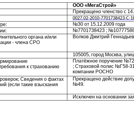
OOO «МегаСтрой»
Прекращено членство с 14.
0027.02-2010-7701738423-C-18
№30 от 15.12.2009 года
ре:
№7701738423 ; №107775880
ии:
Волков Дмитрий Геннадьеви
нительного органа и/или
зации - члена СРО
105005, город Москва, улиц
Платёжное поручение №72 о
ормирование
; Страховой полис №Г58-3
требования к страхованию
компании РОСНО
Прекращено действие допус
роверок; Сведения о фактах
№49.
ий (если такие взыскания
Исключен на основании за