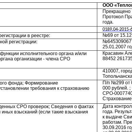
OOO «Тепло
Прекращено ч
Протокол Пр
года.
0189.04-2015-
№69 от 15.12
регистрации в реестре:
№6453090677
ной регистрации:
25.01.2007 г
Красавин Але
функции исполнительного органа и/или
88452 26173
органа организации - члена СРО
410007, горо
Топольчанска
П/п №299 от 
ого фонда; Формирование
000 рублей. 
установлении требования к страхованию
СРО-0007740
Страхование
Дата контрол
еденных СРО проверок; Сведения о фактах
года. Резуль
иных взысканий (если такие взыскания
к выдаче Сви
работам. Пре
30.09.2016 г