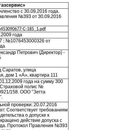
газсервис»
ленство с 30.09.2016 года.
авления №393 от 30.09.2016
6453090677-C-185_1.pdf
.2009 года
 ; №1076453000326 от
ода
ксандр Петрович (Директор) -
5
д Саратов, улица
я, дом 1 «А», квартира 111
01.12.2009 года на сумму 300
; Страховой полис №
921/158. ООО "Зетта
".
ьной проверки: 20.07.2016
тат: Соответствует требованиям
детельства о допуске к
кращено действие допуска с
ода. Протокол Правления №393