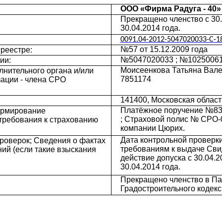
OOO «Фирма Радуга - 40»
Прекращено членство с 30
30.04.2014 года.
0091.04-2012-5047020033-C-1
№57 от 15.12.2009 года
реестре:
№5047020033 ; №102500617
ии:
Моисеенкова Татьяна Вале
нительного органа и/или
7851174
зации - члена СРО
141400, Московская област
Платёжное поручение №83 о
ормирование
; Страховой полис № СРО-
требования к страхованию
компании Цюрих.
Дата контрольной проверки:
роверок; Сведения о фактах
требованиям к выдаче Сви
ий (если такие взыскания
действие допуска с 30.04.
30.04.2014 года.
Прекращено членство в Парт
Градостроительного кодек