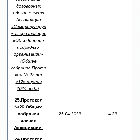
договорных
обязательств
Ассоциации
«Саморегулируе
мая организация
«Объединение
подрядных
организаций»
(Общее
собрание.Прото
кол № 27 от
«12» апреля
2024 года)
.
25.Протокол
№26 Общего
собрания
25.04.2023
14:23
членов
Ассоциации.
24.Протокол