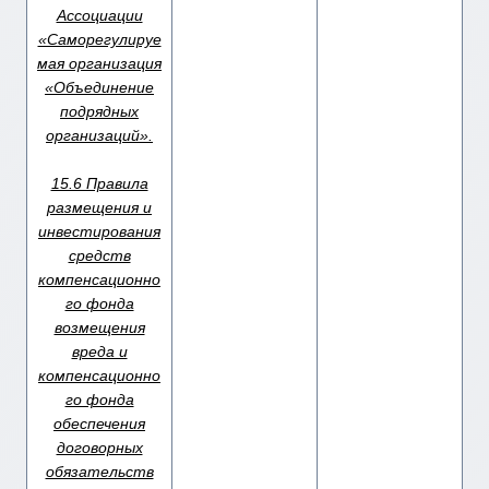
Ассоциации
«Саморегулируе
мая организация
«Объединение
подрядных
организаций».
15.6 Правила
размещения и
инвестирования
средств
компенсационно
го фонда
возмещения
вреда и
компенсационно
го фонда
обеспечения
договорных
обязательств