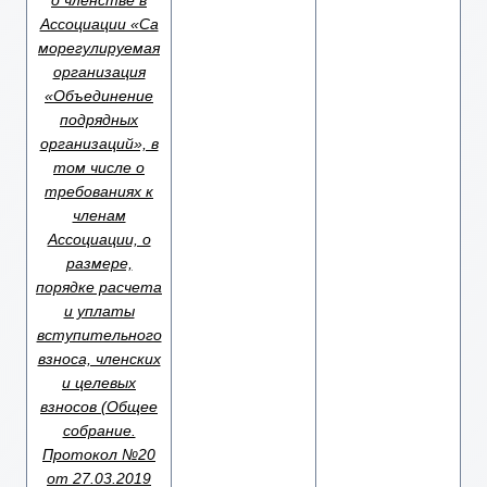
о членстве в
Ассоциации «Са
морегулируемая
организация
«Объединение
подрядных
организаций», в
том числе о
требованиях к
членам
Ассоциации, о
размере,
порядке расчета
и уплаты
вступительного
взноса, членских
и целевых
взносов (Общее
собрание.
Протокол №20
от 27.03.2019