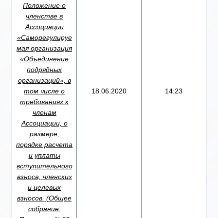
Положение о
членстве в
Ассоциации
«Саморегулируе
мая организация
«Объединение
подрядных
организаций», в
том числе о
18.06.2020
14:23
требованиях к
членам
Ассоциации, о
размере,
порядке расчета
и уплаты
вступительного
взноса, членских
и целевых
взносов. (Общее
собрание.