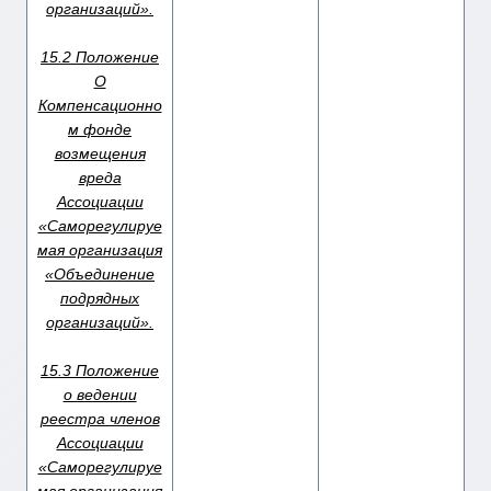
организаций».
15.2 Положение
О
Компенсационно
м фонде
возмещения
вреда
Ассоциации
«Саморегулируе
мая организация
«Объединение
подрядных
организаций».
15.3 Положение
о ведении
реестра членов
Ассоциации
«Саморегулируе