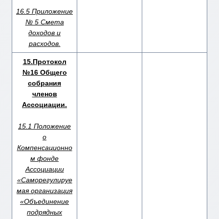
16.5 Приложение
№ 5 Смета
доходов и
расходов.
15.Протокол
№16 Общего
собрания
членов
Ассоциации.
15.1 Положение
о
Компенсационно
м фонде
Ассоциации
«Саморегулируе
мая организация
«Объединение
подрядных