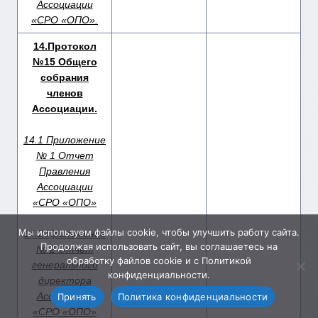
Ассоциации
«СРО «ОПО».
14.Протокол
№15 Общего
собрания
членов
Ассоциации.
14.1 Приложение
№ 1 Отчет
Правления
Ассоциации
«СРО «ОПО»
Мы используем файлы cookie, чтобы улучшить работу сайта.
14.2 Приложение
Продолжая использовать сайт, вы соглашаетесь на
№ 2 Отчет
обработку файлов cookie и с Политикой
генерального
конфиденциальности.
директора
Ассоциации
Принять
Политика конфиденциальности
01.04.2016
11:00
«СРО «ОПО»