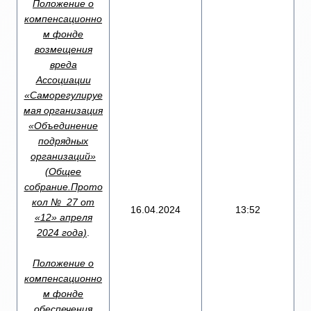
Положение о
компенсационно
м фонде
возмещения
вреда
Ассоциации
«Саморегулируе
мая организация
«Объединение
подрядных
организаций»
(Общее
собрание.Прото
кол № 27 от
16.04.2024
13:52
«12» апреля
2024 года)
.
Положение о
компенсационно
м фонде
обеспечения