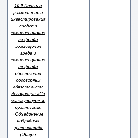
19.9 Правила
размещения и
инвестирования
средств
компенсационно
го фонда
возмещения
вреда и
компенсационно
го фонда
обеспечения
договорных
обязательств
Ассоциации «Са
морегулируемая
организация
«Объединение
подрядных
организаций»
(Общее