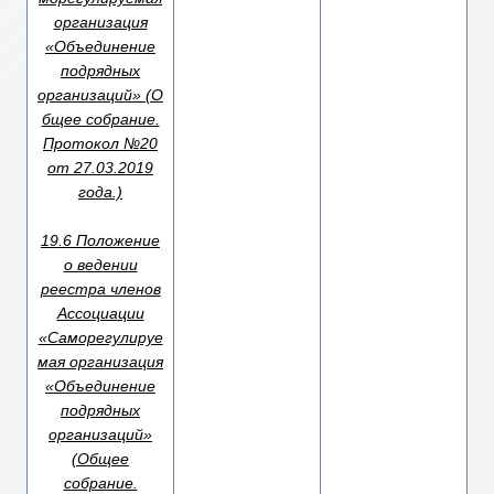
организация
«Объединение
подрядных
организаций» (О
бщее собрание.
Протокол №20
от 27.03.2019
года.)
19.6 Положение
о ведении
реестра членов
Ассоциации
«Саморегулируе
мая организация
«Объединение
подрядных
организаций»
(Общее
собрание.